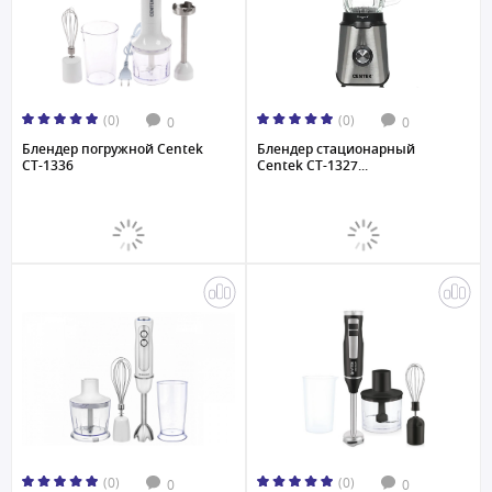
(0)
(0)
0
0
Блендер погружной Centek
Блендер стационарный
CT-1336
Centek CT-1327...
(0)
(0)
0
0