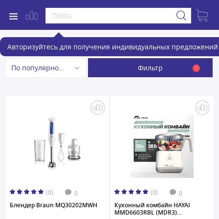
Блендеры
Авторизуйтесь для получения индивидуальных предложений 
Фильтр
По популярности
1
(0)
(0)
0
0
Блендер Braun MQ30202MWH
Кухонный комбайн HAYAI
MMD6603RBL (MDR3)...