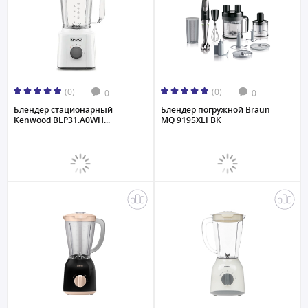
(0)
(0)
0
0
Блендер стационарный
Блендер погружной Braun
Kenwood BLP31.A0WH...
MQ 9195XLI BK