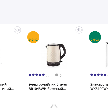
0·0·12
0·0·24
(0)
0
ский
Электрочайник Brayer
Электроч
синий...
BR1043WH бежевый...
WK3100W