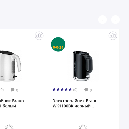
0·0·24
(0)
(0)
0
0
айник Braun
Электрочайник Braun
Э
H белый
WK1100BK черный...
P