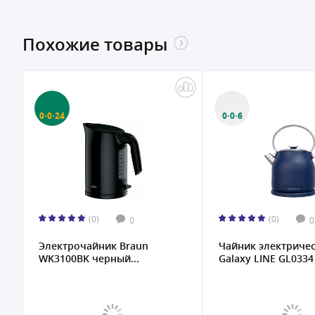
Похожие товары
0·0·24
0·0·6
(0)
(0)
0
0
Электрочайник Braun
Чайник электриче
WK3100BK черный...
Galaxy LINE GL0334 