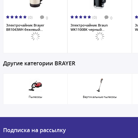
(0)
(0)
0
0
Электрочайник Brayer
Электрочайник Braun
Э
BR1043WH бежевый...
WK1100BK черный...
W
Другие категории BRAYER
Пылесосы
Вертикальные пылесосы
Подписка на рассылку