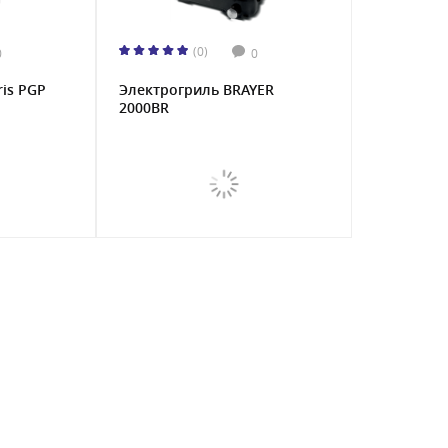
(0)
0
0
ris PGP
Электрогриль BRAYER
2000BR