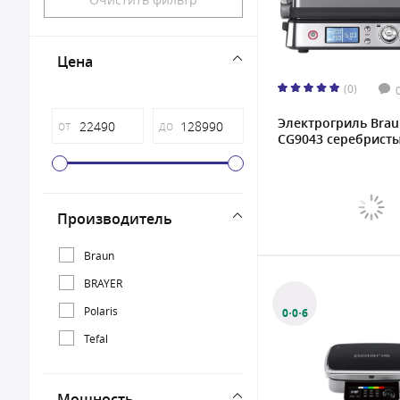
Цена
(0)
Электрогриль Brau
от
до
CG9043 серебристы
Производитель
Braun
BRAYER
Polaris
0·0·6
Tefal
Мощность