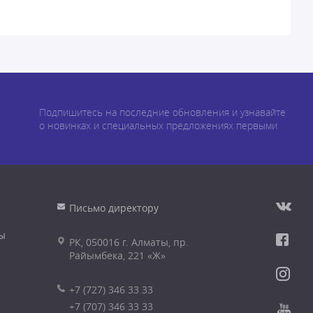
Подпишитесь на последние обновления и узнавайте
о новинках и специальных предложениях первыми
Письмо директору
ы
РК, 050016 г. Алматы, пр.
Райымбека, 221 «Ж»
+7 (727) 346 33 33
+7 (707) 346 33 33