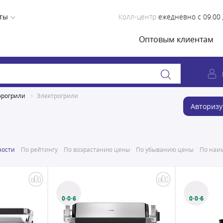
ты
Колл-центр
ежедневно с 09:00 
Оптовым клиентам
эрогрили
Электрогрили
Авторизу
ности
По рейтингу
По возрастанию цены
По убыванию цены
По наим
0·0·6
0·0·6