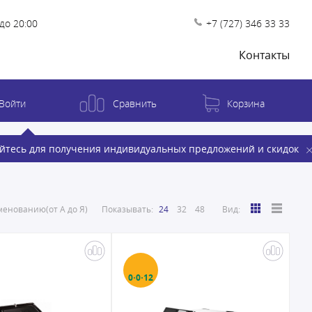
до 20:00
+7 (727) 346 33 33
Контакты
Войти
Сравнить
Корзина
йтесь для получения индивидуальных предложений и скидок
енованию(от А до Я)
Показывать:
24
32
48
Вид:
0·0·12