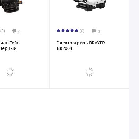
(0)
(0)
0
0
иль Tefal
Электрогриль BRAYER
 черный
BR2004