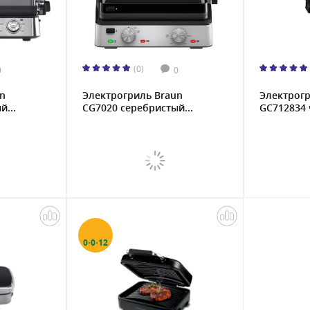
(0)
0
0
n
Электрогриль Braun
Электрогр
й...
CG7020 серебристый...
GC712834
0·0·12