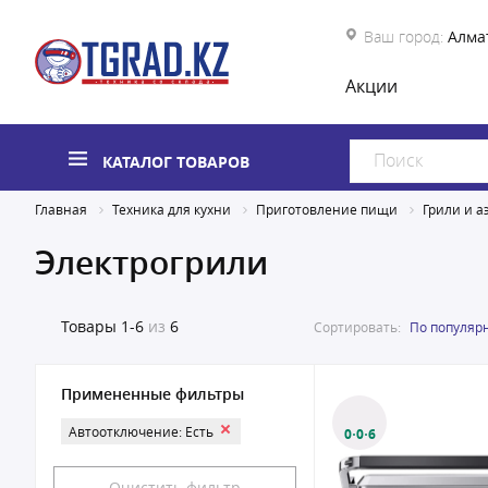
Ваш город:
Алма
Акции
КАТАЛОГ ТОВАРОВ
Главная
Техника для кухни
Приготовление пищи
Грили и а
Электрогрили
Товары
1-6
из
6
Сортировать:
По популяр
Примененные фильтры
Автоотключение: Есть
0·0·6
Очистить фильтр