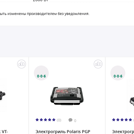
быть изменены производителем без уведомления.
0·0·6
0·0·6
(0)
0
 VT-
Электрогриль Polaris PGP
Электрог