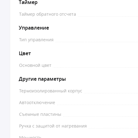
Таймер
Таймер обратного отсчета
Управление
Тип управления
Цвет
Основной цвет
Другие параметры
Термоизолированный корпус
Автоотключение
Съемные пластины
Ручка с защитой от нагревания
Мощность