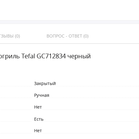
ЗЫВЫ (0)
ВОПРОС - ОТВЕТ (0)
огриль Tefal GC712834 черный
Закрытый
Ручная
Нет
Есть
Нет