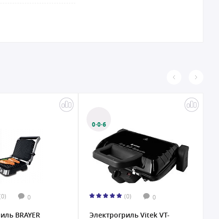
0·0·6
(0)
(0)
0
0
риль BRAYER
Электрогриль Vitek VT-
Э