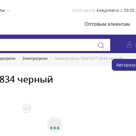
ты
Колл-центр
ежедневно с 09:00 
Оптовым клиентам
эрогрили
Электрогрили
Электрогриль Tefal GC712834 черный
Авторизу
2834 черный
0·0·6