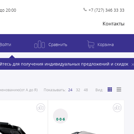
до 20:00
+7 (727) 346 33 33
Контакты
Войти
Сравнить
Корзина
йтесь для получения индивидуальных предложений и скидок
енованию(от А до Я)
Показывать:
24
32
48
Вид:
0·0·6