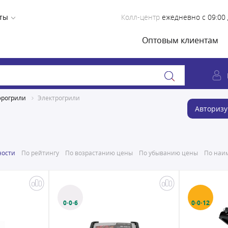
ты
Колл-центр
ежедневно с 09:00 
Оптовым клиентам
эрогрили
Электрогрили
Авторизу
ности
По рейтингу
По возрастанию цены
По убыванию цены
По наим
0·0·6
0·0·12