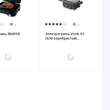
(0)
(0)
0
0
риль BRAYER
Электрогриль Vitek VT-
2630 cеребристый...