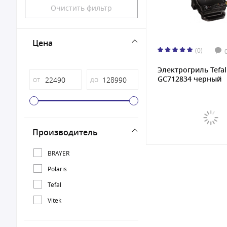
Очистить фильтр
Цена
(0)
Электрогриль Tefal
GC712834 черный
от
до
Производитель
BRAYER
Polaris
Tefal
Vitek