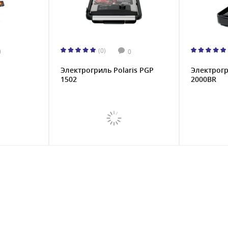
(0)
0
0
Электрогриль Polaris PGP
Электрог
1502
2000BR