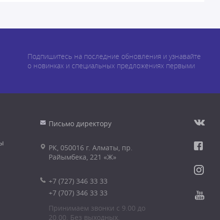
Подпишитесь на последние обновления и узнавайте
о новинках и специальных предложениях первыми
Письмо директору
ы
РК, 050016 г. Алматы, пр.
Райымбека, 221 «Ж»
+7 (727) 346 33 33
+7 (707) 346 33 33
Принимаем звонки с 9.00 до
20.00. Без выходных.