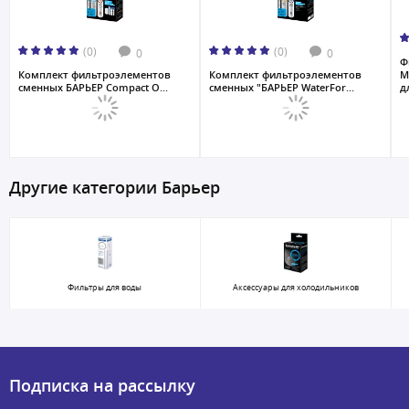
(0)
(0)
0
0
Ф
Комплект фильтроэлементов
Комплект фильтроэлементов
М
сменных БАРЬЕР Compact O...
сменных "БАРЬЕР WaterFor...
дл
Другие категории Барьер
Фильтры для воды
Аксессуары для холодильников
Подписка на рассылку