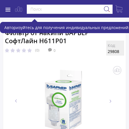
Авторизуйтесь для получения индивидуальных предложений 
Фильтр от накипи БАРЬЕР
СофтЛайн Н611Р01
Код:
(0)
0
29808