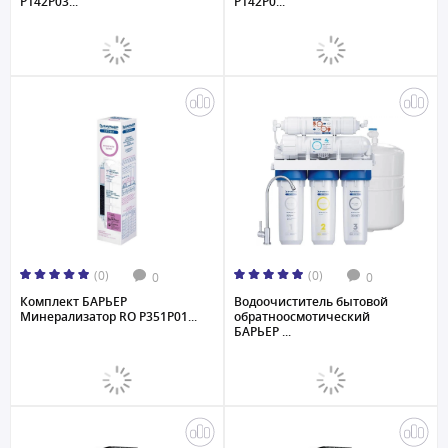
Р142Р03...
Р142Р0...
(0)
(0)
0
0
Комплект БАРЬЕР
Водоочиститель бытовой
Минерализатор RO Р351Р01...
обратноосмотический
БАРЬЕР ...