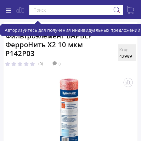
Авторизуйтесь для получения индивидуальных предложений 
Фильтроэлемент БАРЬЕР
ФерроНить Х2 10 мкм
Код:
Р142Р03
42999
(0)
0