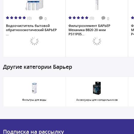
(0)
(0)
0
0
Водоочиститель бытовой
Фильтроэлемент БАРЬЕР
Ф
обратноосмотический БАРЬЕР
Механика ВВ20 20 мкм
М
...
Р511Р05...
Р
Другие категории Барьер
Фильтры для воды
Аксессуары для холодильников
Подписка на рассылку