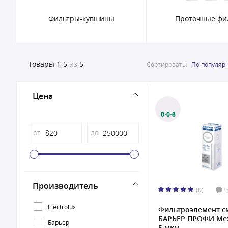
Фильтры-кувшины
Проточные фи
Товары
1-5
из
5
Сортировать:
По популяр
Цена
0·0·6
от
до
Производитель
(0)
Electrolux
Фильтроэлемент 
БАРЬЕР ПРОФИ Ме
Барьер
5 мкм...