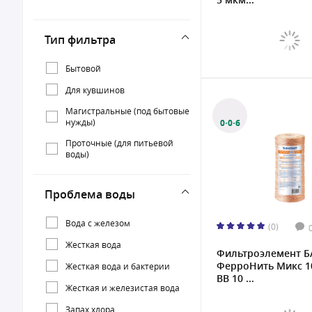
Тип фильтра
Бытовой
Для кувшинов
Магистральные (под бытовые
нужды)
0·0·6
Проточные (для питьевой
воды)
Фильтр-кувшин
Проблема воды
Вода с железом
(0)
Жесткая вода
Фильтроэлемент Б
ФерроНить Микс 1
Жесткая вода и бактерии
BB 10 ...
Жесткая и железистая вода
Запах хлора