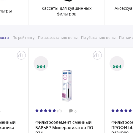
Кассеты для кувшинных
Аксессу
льтры
фильтров
ности
По рейтингу
По возрастанию цены
По убыванию цены
По наим
0·0·6
0·0·6
(0)
0
0
сменный
Фильтроэлемент сменный
Фильтроэ
ханика
БАРЬЕР Минерализатор RO
ПРОФИ bb
Р34...
Р431Р00...