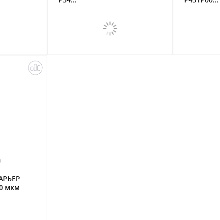
0
АРЬЕР
0 мкм