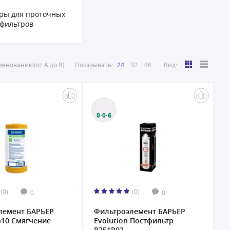
ары для проточных
фильтров
енованию(от А до Я)
Показывать:
24
32
48
Вид:
0·0·6
(0)
(0)
0
0
лемент БАРЬЕР
Фильтроэлемент БАРЬЕР
10 Смягчение
Evolution Постфильтр
Р251Р02...