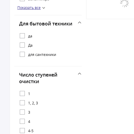
Показать все
Мутная вода
Мягкая вода
Для бытовой техники
Очень грязная вода
Требуется минерализация
да
Да
для сантехники
Число ступеней
очистки
1
1, 2, 3
3
4
4-5