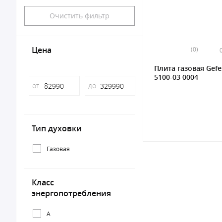
Очистить фильтр
Цена
(0)
Плита газовая Gefe
5100-03 0004
от
до
Тип духовки
Газовая
Класс
энергопотребления
A