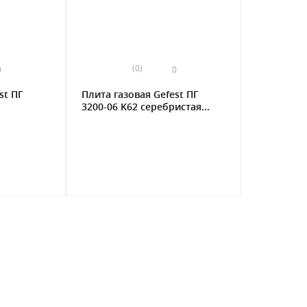
(0)
0
0
st ПГ
Плита газовая Gefest ПГ
3200-06 K62 серебристая...