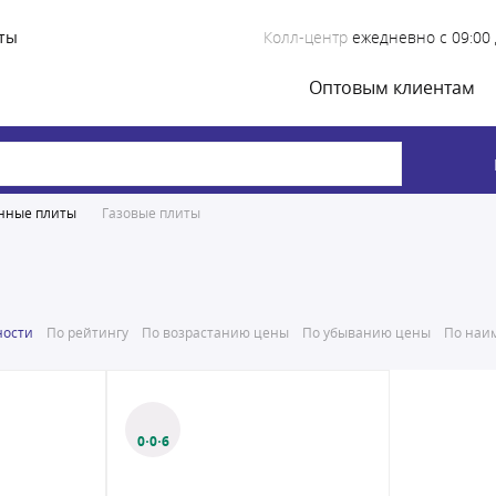
ты
Колл-центр
ежедневно с 09:00 
Оптовым клиентам
нные плиты
Газовые плиты
ности
По рейтингу
По возрастанию цены
По убыванию цены
По наим
0·0·6