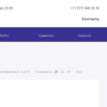
до 20:00
+7 (727) 346 33 33
Контакты
Войти
Сравнить
Корзина
енованию(от А до Я)
Показывать:
24
32
48
Вид: