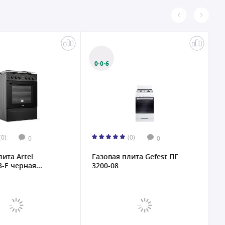
0·0·6
(0)
(0)
0
0
лита Artel
Газовая плита Gefest ПГ
Г
-E черная...
3200-08
F