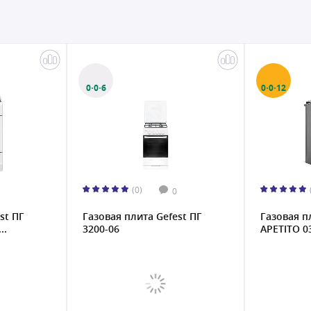
0·0·6
0·0·12
(0)
0
st ПГ
Газовая плита Gefest ПГ
Газовая п
..
3200-06
APETITO 03