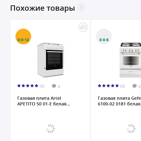
Похожие товары
0·0·12
0·0·6
(0)
(0)
0
0
Газовая плита Artel
Газовая плита Gefe
APETITO 50 01-E белая...
6100-02 0181 белая.