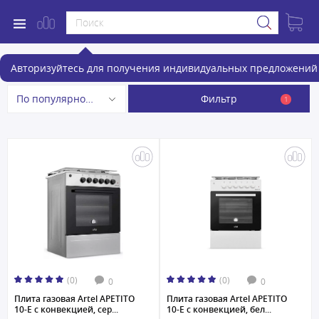
Газовые плиты
Авторизуйтесь для получения индивидуальных предложений 
Фильтр
По популярности
1
(0)
(0)
0
0
Плита газовая Artel APETITO
Плита газовая Artel APETITO
10-E с конвекцией, сер...
10-E с конвекцией, бел...