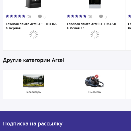
(0)
(0)
0
0
Газовая плита Artel APETITO 02-
Газовая плита Artel OTTIMA 50
Г
G черная...
G белая KZ...
б
Другие категории Artel
Телевизоры
Пылесосы
Подписка на рассылку