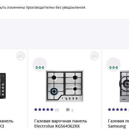
быть изменены производителем без уведомления.
0·0·6
(0)
(0)
0
0
 варочная панель
Газовая поверхность
lux KGS64362XX
Samsung