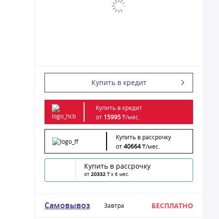
Купить в кредит
Купить в кредит
от
15995
₸/
мес.
Купить в рассрочку
от
40664
₸/
мес.
Купить в рассрочку
от
20332
₸ x 6 мес.
Самовывоз
БЕСПЛАТНО
Завтра