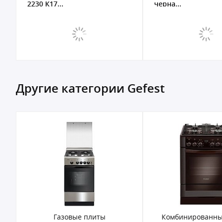
черна...
сере...
Другие категории Gefest
плиты
Комбинированные плиты
Эле