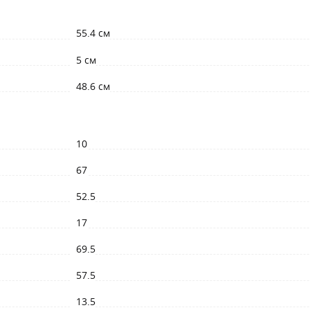
55.4 см
5 см
48.6 см
10
67
52.5
17
69.5
57.5
13.5