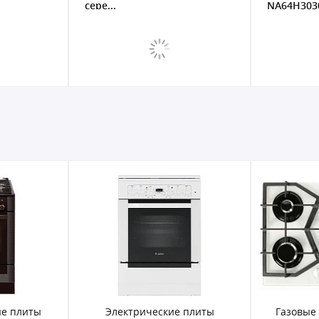
NA64H3030BS/WT...
ктрические плиты
Газовые варочные панели