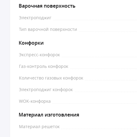
Варочная поверхность
Электроподжиг
Тип варочной поверхности
Конфорки
Экспресс-конфорок
Газ-контроль конфорок
Количество газовых конфорок
Электроподжиг конфорок
WOK-конфорка
Материал изготовления
Материал решеток