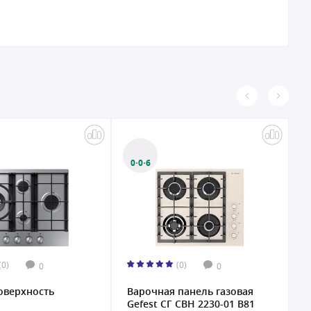
0·0·6
0·0·6
(0)
(0)
0
0
Варочная панель газовая
Варочная панель газовая
Gefest СГ СВН 2230-01 B81
Oasis P-GW FN белая...