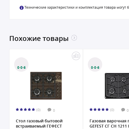
Технические характеристики и комплектация товара могут 
Похожие товары
0·0·6
0·0·6
(0)
0
0
ытовой
Газовая варочная панель
Газовая
ЕФЕСТ
GEFEST СГ СН 1211 К3
Electro