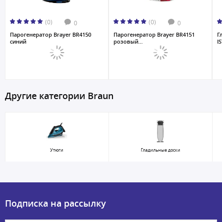
(0)
(0)
0
0
Парогенератор Brayer BR4150
Парогенератор Brayer BR4151
Г
cиний
розовый...
I
Другие категории Braun
Утюги
Гладильные доски
Подписка на рассылку