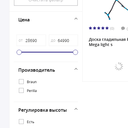
Цена
(0)
Доска гладильная P
от
до
Mega light s
Производитель
Braun
Perilla
Регулировка высоты
Есть