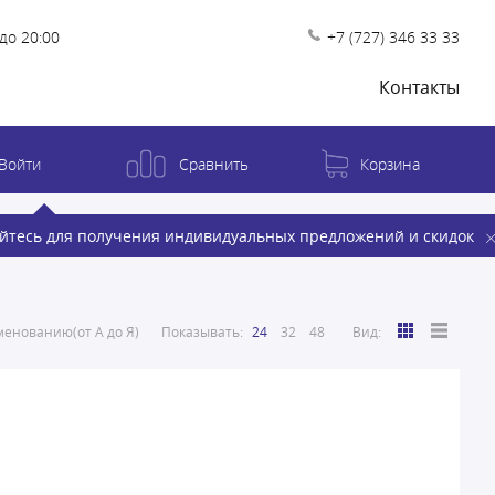
до 20:00
+7 (727) 346 33 33
Контакты
Войти
Сравнить
Корзина
йтесь для получения индивидуальных предложений и скидок
енованию(от А до Я)
Показывать:
24
32
48
Вид: