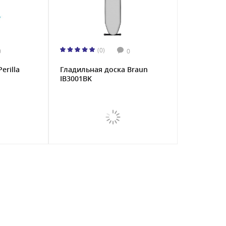
(0)
0
0
erilla
Гладильная доска Braun
IB3001BK