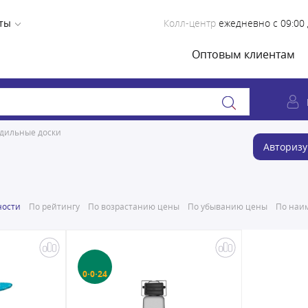
ты
Колл-центр
ежедневно с 09:00 
Оптовым клиентам
адильные доски
Авторизу
ности
По рейтингу
По возрастанию цены
По убыванию цены
По наим
0·0·24