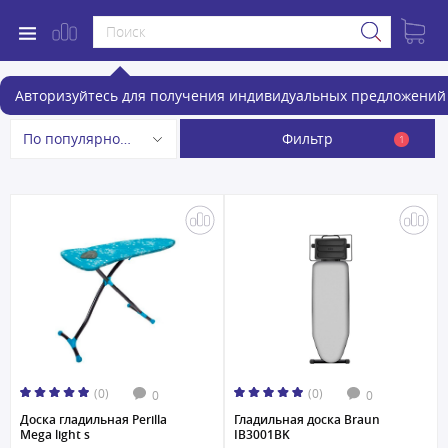
Гладильные доски
Авторизуйтесь для получения индивидуальных предложений 
Фильтр
По популярности
1
(0)
(0)
0
0
Доска гладильная Perilla
Гладильная доска Braun
Mega light s
IB3001BK