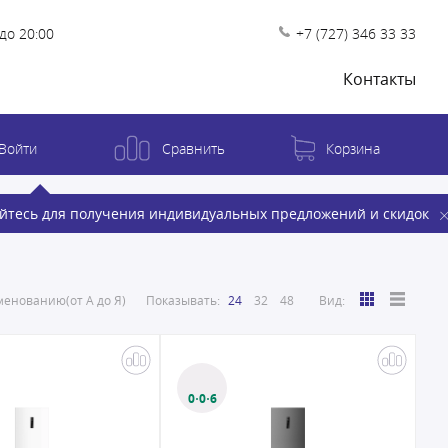
до 20:00
+7 (727) 346 33 33
Контакты
Войти
Сравнить
Корзина
йтесь для получения индивидуальных предложений и скидок
енованию(от А до Я)
Показывать:
24
32
48
Вид:
0·0·6