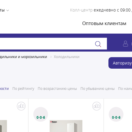
ты
Колл-центр
ежедневно с 09:00 
Оптовым клиентам
дильники и морозильники
Холодильники
Авторизу
ности
По рейтингу
По возрастанию цены
По убыванию цены
По наим
0·0·6
0·0·6