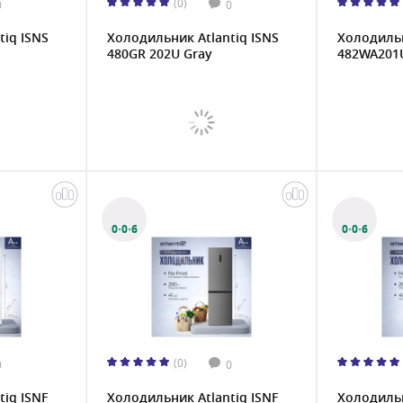
(0)
0
0
tiq ISNS
Холодильник Atlantiq ISNS
Холодильн
480GR 202U Gray
482WA201
0·0·6
0·0·6
(0)
0
0
iq ISNF
Холодильник Atlantiq ISNF
Холодильн