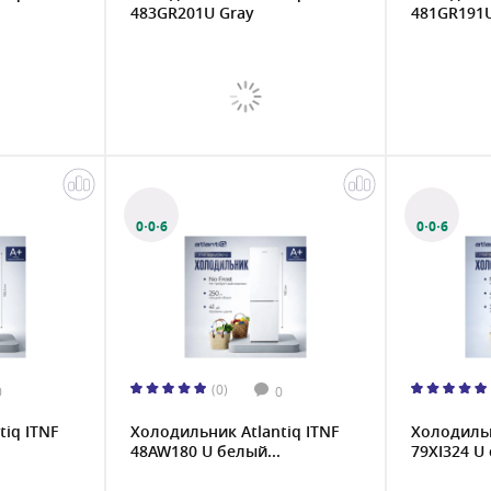
483GR201U Gray
481GR191U
0·0·6
0·0·6
(0)
0
0
iq ITNF
Холодильник Atlantiq ITNF
Холодильн
48AW180 U белый...
79XI324 U 