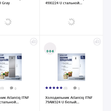
 Gray
49XI224 U стальной...
0·0·6
(0)
(0)
0
0
ик Atlantiq ITNF
Холодильник Atlantiq ITNF
стальной...
79AW324 U белый...