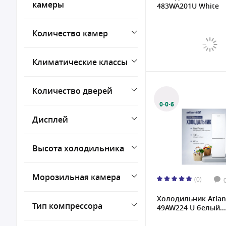
камеры
483WA201U White
11 кг/сутки
12 кг/сутки
Количество камер
12.4 кг/сутки
Климатические классы
Количество дверей
0·0·6
Дисплей
Высота холодильника
Морозильная камера
(0)
Холодильник Atlant
Тип компрессора
49AW224 U белый...