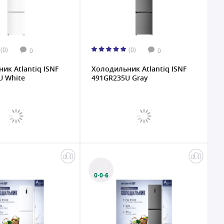
(0)
(0)
0
0
ик Atlantiq ISNF
Холодильник Atlantiq ISNF
U White
491GR235U Gray
0·0·6