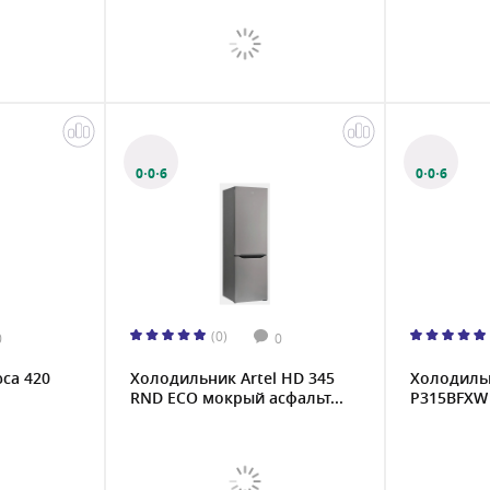
0·0·6
0·0·6
(0)
0
0
са 420
Холодильник Artel HD 345
Холодиль
RND ECO мокрый асфальт...
P315BFXW