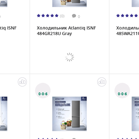
(0)
0
0
iq ISNF
Холодильник Atlantiq ISNF
Холодильн
484GR218U Gray
485WA211
0·0·6
0·0·6