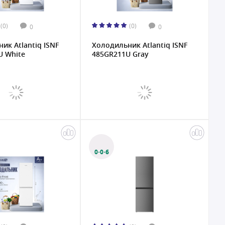
(0)
(0)
0
0
ик Atlantiq ISNF
Холодильник Atlantiq ISNF
U White
485GR211U Gray
0·0·6