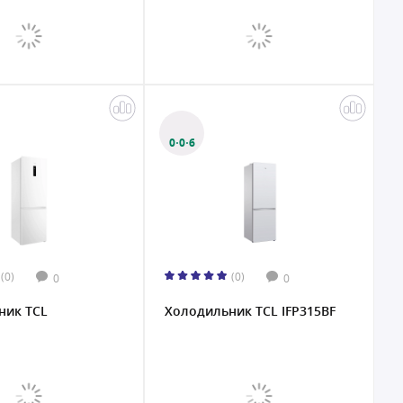
0·0·6
(0)
(0)
0
0
ник TCL
Холодильник TCL IFP315BF