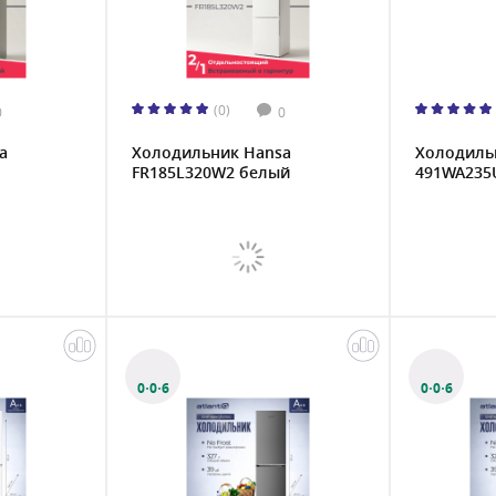
(0)
0
0
a
Холодильник Hansa
Холодильн
FR185L320W2 белый
491WA235
0·0·6
0·0·6