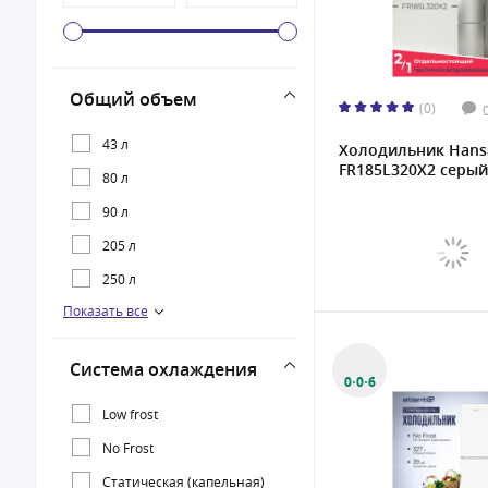
Общий объем
(0)
43 л
Холодильник Hans
FR185L320X2 серый
80 л
90 л
205 л
250 л
Показать все
262 л
265 л
Система охлаждения
273 л
0·0·6
278 л
Low frost
290 л
No Frost
295 л
Статическая (капельная)