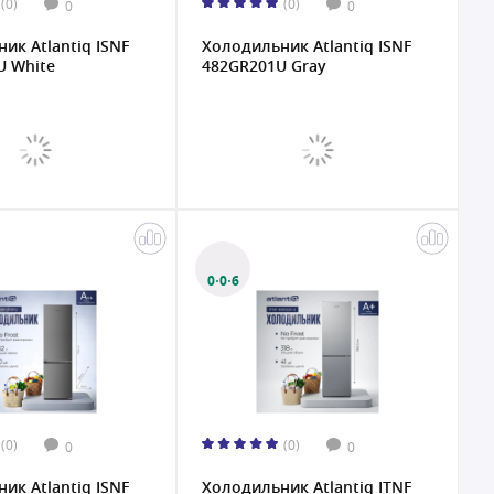
(0)
(0)
0
0
ик Atlantiq ISNF
Холодильник Atlantiq ISNF
U White
482GR201U Gray
0·0·6
(0)
(0)
0
0
ик Atlantiq ISNF
Холодильник Atlantiq ITNF