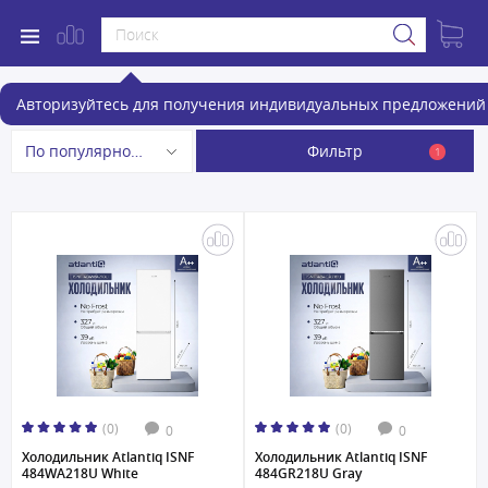
Холодильники
Авторизуйтесь для получения индивидуальных предложений 
Фильтр
По популярности
1
(0)
(0)
0
0
Холодильник Atlantiq ISNF
Холодильник Atlantiq ISNF
484WA218U White
484GR218U Gray