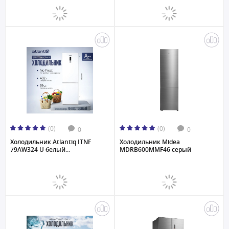
(0)
(0)
0
0
Холодильник Atlantiq ITNF
Холодильник Midea
79AW324 U белый...
MDRB600MMF46 серый