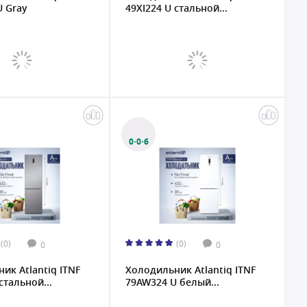
 Gray
49XI224 U стальной...
0·0·6
(0)
(0)
0
0
ик Atlantiq ITNF
Холодильник Atlantiq ITNF
стальной...
79AW324 U белый...