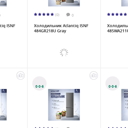
(0)
0
0
iq ISNF
Холодильник Atlantiq ISNF
Холодильн
484GR218U Gray
485WA211
0·0·6
0·0·6