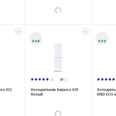
0·0·6
0·0·6
(0)
0
0
са 422
Холодильник Бирюса 420
Холодильн
белый
RND ECO м