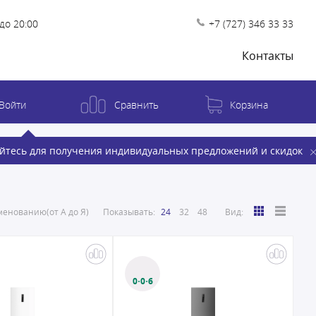
до 20:00
+7 (727) 346 33 33
Контакты
Войти
Сравнить
Корзина
йтесь для получения индивидуальных предложений и скидок
енованию(от А до Я)
Показывать:
24
32
48
Вид:
0·0·6