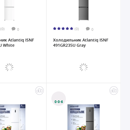
(0)
(0)
0
0
ик Atlantiq ISNF
Холодильник Atlantiq ISNF
U White
491GR235U Gray
0·0·6