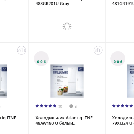
483GR201U Gray
481GR191U
0·0·6
0·0·6
(0)
0
0
iq ITNF
Холодильник Atlantiq ITNF
Холодильн
48AW180 U белый...
79XI324 U 