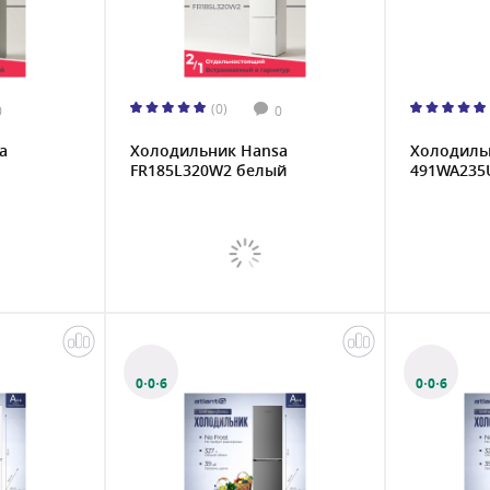
(0)
0
0
a
Холодильник Hansa
Холодильн
FR185L320W2 белый
491WA235
0·0·6
0·0·6