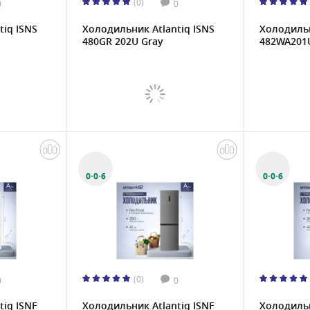
(0)
0
0
tiq ISNS
Холодильник Atlantiq ISNS
Холодильн
480GR 202U Gray
482WA201
0·0·6
0·0·6
(0)
0
0
iq ISNF
Холодильник Atlantiq ISNF
Холодильн