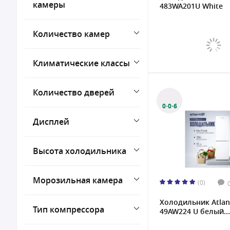
камеры
483WA201U White
10 кг/сутки
11 кг/сутки
Количество камер
12 кг/сутки
12.4 кг/сутки
Климатические классы
Количество дверей
0·0·6
Дисплей
Высота холодильника
Морозильная камера
(0)
Холодильник Atlant
Тип компрессора
49AW224 U белый...