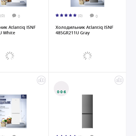
(0)
(0)
0
0
ик Atlantiq ISNF
Холодильник Atlantiq ISNF
U White
485GR211U Gray
0·0·6