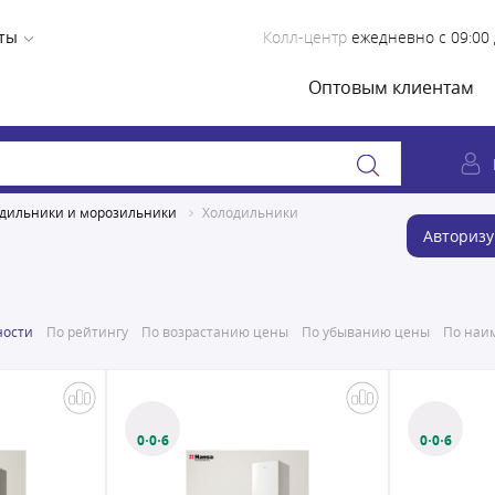
ты
Колл-центр
ежедневно с 09:00 
Оптовым клиентам
дильники и морозильники
Холодильники
Авторизу
ности
По рейтингу
По возрастанию цены
По убыванию цены
По наим
0·0·6
0·0·6