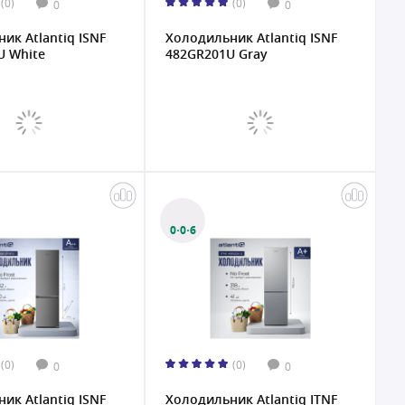
(0)
(0)
0
0
ик Atlantiq ISNF
Холодильник Atlantiq ISNF
U White
482GR201U Gray
0·0·6
(0)
(0)
0
0
ик Atlantiq ISNF
Холодильник Atlantiq ITNF