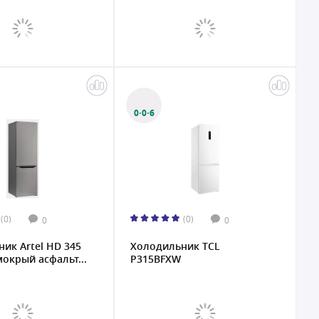
0·0·6
(0)
(0)
0
0
ик Artel HD 345
Холодильник TCL
окрый асфальт...
P315BFXW