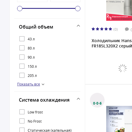
Общий объем
(0)
43 л
Холодильник Hans
FR185L320X2 серый
80 л
90 л
150 л
205 л
Показать все
250 л
262 л
Система охлаждения
265 л
0·0·6
273 л
Low frost
278 л
No Frost
290 л
Статическая (капельная)