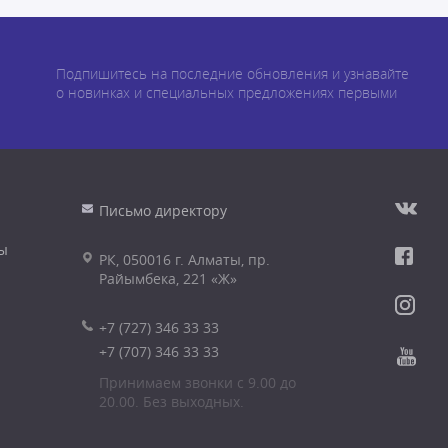
Подпишитесь на последние обновления и узнавайте
о новинках и специальных предложениях первыми
Письмо директору
ы
РК, 050016 г. Алматы, пр.
Райымбека, 221 «Ж»
+7 (727) 346 33 33
+7 (707) 346 33 33
Принимаем звонки с 9.00 до
20.00. Без выходных.