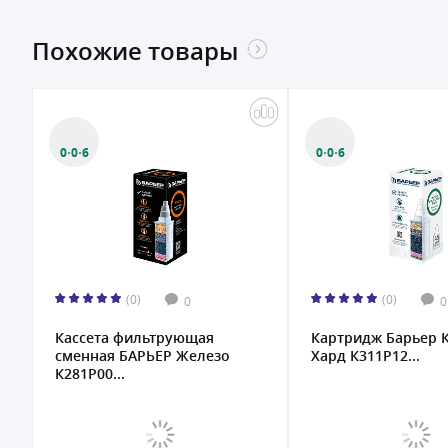
Похожие товары
0·0·6
0·0·6
(0)
(0)
0
0
Кассета фильтрующая
Картридж Барьер 
сменная БАРЬЕР Железо
Хард К311Р12...
К281Р00...