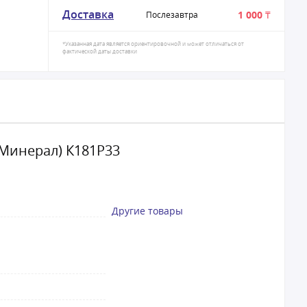
Доставка
1 000 ₸
Послезавтра
*Указанная дата является ориентировочной и может отличаться от
фактической даты доставки
(Минерал) К181Р33
Другие товары