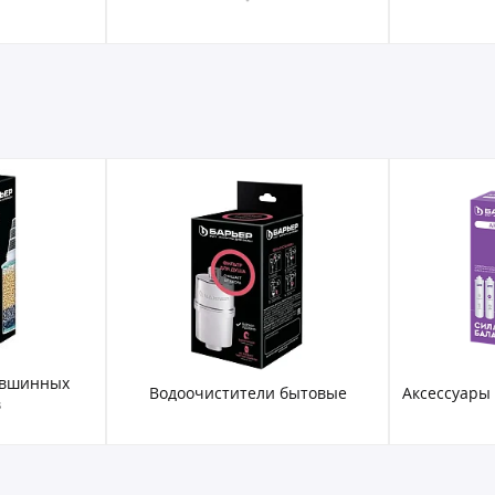
увшинных
Водоочистители бытовые
Аксессуары
в