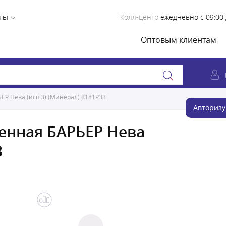
ты
Колл-центр
ежедневно с 09:00 
Оптовым клиентам
Р Нева (исп.3) (Минерал) К181Р33
Авторизу
енная БАРЬЕР Нева
3