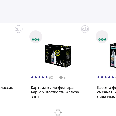
0·0·6
0·0·6
(0)
0
Классик
Картридж для фильтра
Кассета 
Барьер Жесткость Железо
сменная 
3 шт ...
Сила Имму