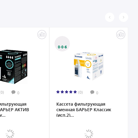
0·0·6
(0)
(0)
0
0
фильтрующая
Кассета фильтрующая
К
БАРЬЕР АКТИВ
сменная БАРЬЕР Классик
с
...
(исп.2)...
Х