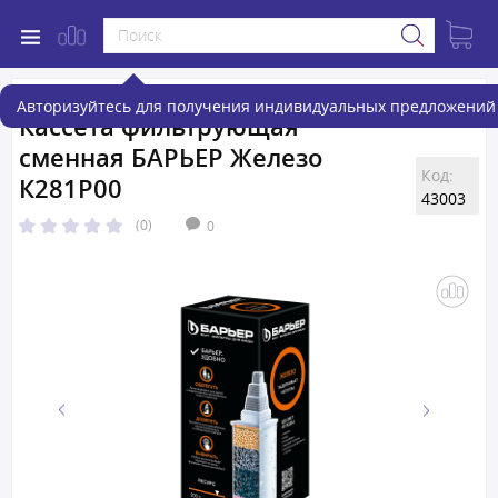
Авторизуйтесь для получения индивидуальных предложений 
Кассета фильтрующая
сменная БАРЬЕР Железо
Код:
К281Р00
43003
(0)
0