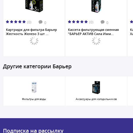
(0)
(0)
0
0
Картридж для фильтра Барьер
Кассета фильтрующая сменная
К
Жесткость Железо 3 шт ...
"БАРЬЕР АКТИВ Сила Имм...
Х
Другие категории Барьер
Фильтры для воды
Аксессуары для холодильников
Подписка на рассылку