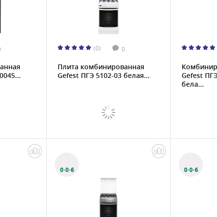
(0)
0
0
анная
Плита комбинированная
Комбинир
0045...
Gefest ПГЭ 5102-03 белая...
Gefest ПГ
бела...
0·0·6
0·0·6