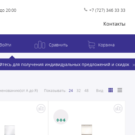
до 20:00
+7 (727) 346 33 33
Контакты
Войти
Сравнить
Корзина
йтесь для получения индивидуальных предложений и скидок
енованию(от А до Я)
Показывать:
24
32
48
Вид:
0·0·6