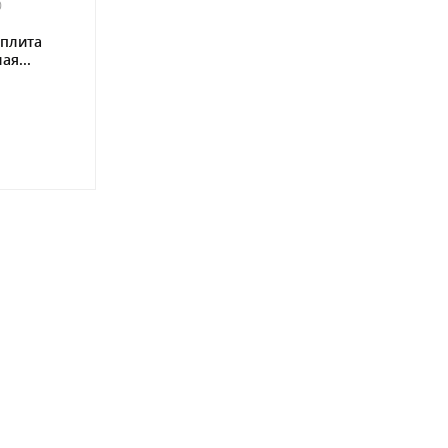
0
плита
ая...