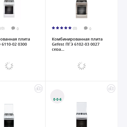
(0)
(0)
0
0
ованная плита
Комбинированная плита
Э 6110-02 0300
Gefest ПГЭ 6102-03 0027
сера...
0·0·6