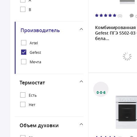
B
(0)
Комбинированная 
Производитель
Gefest ПГЭ 5502-03
бела...
Artel
Gefest
Мечта
Термостат
0·0·6
Есть
Нет
Объем духовки