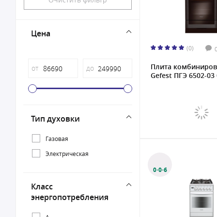
Цена
(0)
Плита комбиниров
от
до
Gefest ПГЭ 6502-03 
Тип духовки
Газовая
Электрическая
0·0·6
Класс
энергопотребления
A