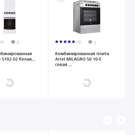
(0)
(0)
0
0
мбинированная
Комбинированная плита
К
 5102-02 белая...
Artel MILAGRO 50 10-E
A
серая ...
K