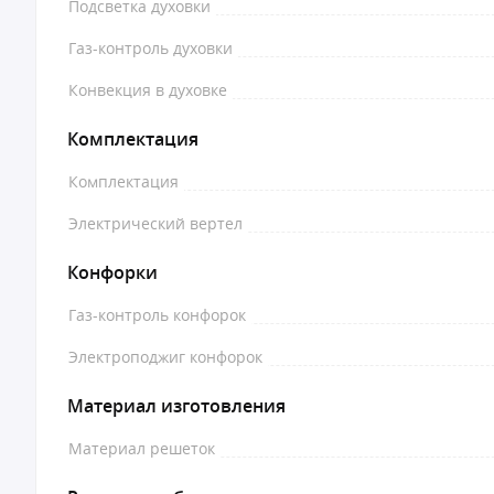
Подсветка духовки
Газ-контроль духовки
Конвекция в духовке
Комплектация
Комплектация
Электрический вертел
Конфорки
Газ-контроль конфорок
Электроподжиг конфорок
Материал изготовления
Материал решеток