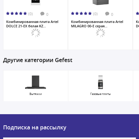
(0)
(0)
0
0
Комбинированная плита Artel
Комбинированная плита Artel
К
DOLCE 21-EX белая KZ...
MILAGRO 00-E серая...
D
Другие категории Gefest
Вытяжки
Газовые плиты
Подписка на рассылку