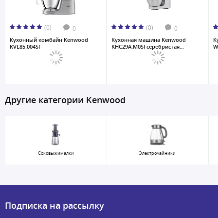
(0)
(0)
0
0
Кухонный комбайн Kenwood
Кухонная машина Kenwood
К
KVL85.004SI
KHC29A.M0SI серебристая...
W
Другие категории Kenwood
Соковыжималки
Электрочайники
Подписка на рассылку