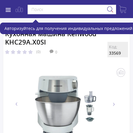
Авторизуйтесь для получения индивидуальных предложений 
Кухонная машина Kenwood
KHC29A.X0SI
Код:
(0)
0
33569