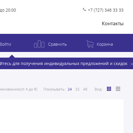
до 20:00
+7 (727) 346 33 33
Контакты
Войти
Сравнить
Корзина
йтесь для получения индивидуальных предложений и скидок
енованию(от А до Я)
Показывать:
24
32
48
Вид: