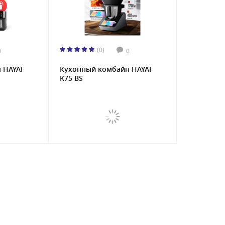
(0)
0
0
 HAYAI
Кухонный комбайн HAYAI
K75 BS