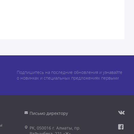
Подпишитесь на последние обновления и узнавайте
о новинках и специальных предложениях первыми
Письмо директору
ы
РК, 050016 г. Алматы, пр.
Райымбека, 221 «Ж»