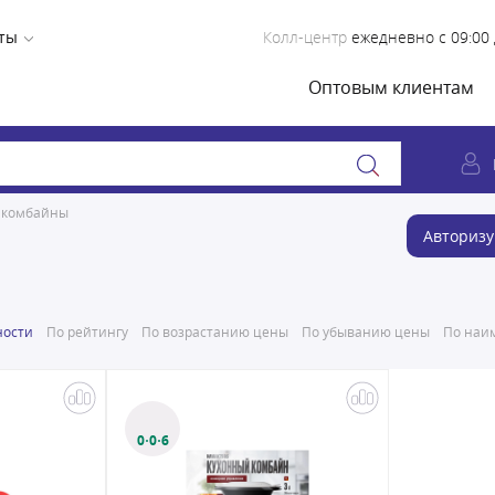
ты
Колл-центр
ежедневно с 09:00 
Оптовым клиентам
 комбайны
Авторизу
ности
По рейтингу
По возрастанию цены
По убыванию цены
По наим
0·0·6