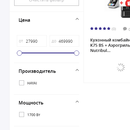
Цена
(0)
Кухонный комбайн
от
до
K75 BS + Аэрогриль
Nutribul...
Производитель
HAYAI
Мощность
1700 Вт