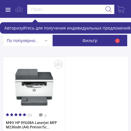
МФУ
Авторизуйтесь для получения индивидуальных предложений 
Фильтр
По популярности
1
(0)
0
МФУ HP 9YG08A LaserJet MFP
M236sdn (A4) Printer/Sc...