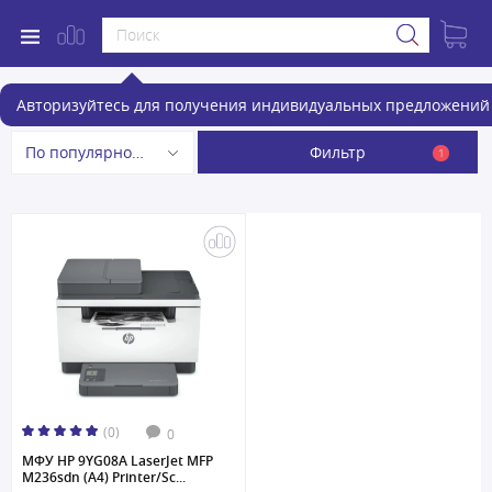
МФУ
Авторизуйтесь для получения индивидуальных предложений 
Фильтр
По популярности
1
(0)
0
МФУ HP 9YG08A LaserJet MFP
M236sdn (A4) Printer/Sc...