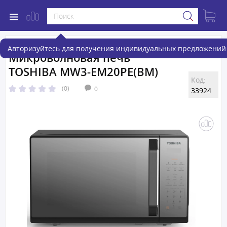
Авторизуйтесь для получения индивидуальных предложений 
Микроволновая печь
TOSHIBA MW3-EM20PE(BM)
Код:
(0)
0
33924