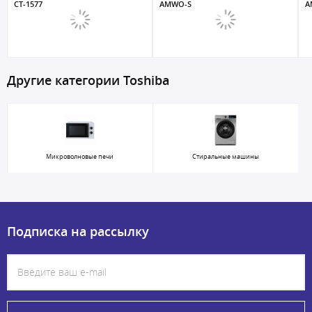
CT-1577
AMWO-S
A
Другие категории Toshiba
Микроволновые печи
Стиральные машины
Подписка на рассылку