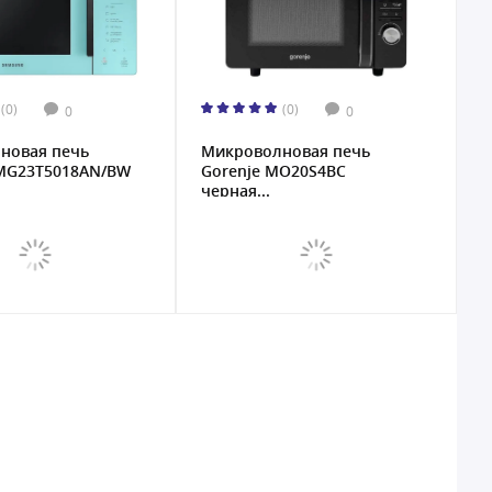
(0)
(0)
0
0
новая печь
Микроволновая печь
MG23T5018AN/BW
Gorenje MO20S4BC
черная...