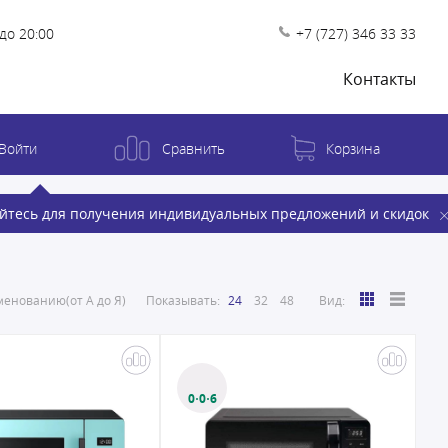
до 20:00
+7 (727) 346 33 33
Контакты
Войти
Сравнить
Корзина
йтесь для получения индивидуальных предложений и скидок
енованию(от А до Я)
Показывать:
24
32
48
Вид:
0·0·6