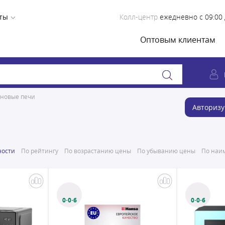
ты
Колл-центр
ежедневно с 09:00 
Оптовым клиентам
новые печи
Авторизу
ности
По рейтингу
По возрастанию цены
По убыванию цены
По наим
0·0·6
0·0·6