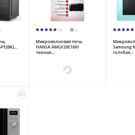
(0)
0
0
чь
Микроволновая печь
Микровол
E(BK)...
HANSA AMGF20E1BH
Samsung 
черная...
голубая...