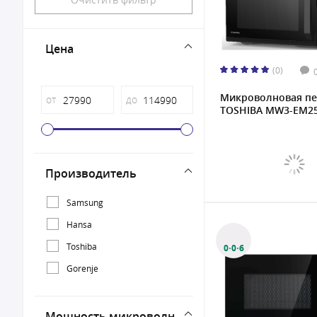
Цена
(0)
Микроволновая пе
от
до
TOSHIBA MW3-EM25P
Производитель
Samsung
Hansa
Toshiba
0·0·6
Gorenje
Мощность микроволн