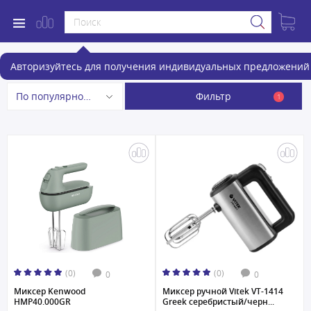
Миксеры
Авторизуйтесь для получения индивидуальных предложений 
Фильтр
По популярности
1
(0)
(0)
0
0
Миксер Kenwood
Миксер ручной Vitek VT-1414
HMP40.000GR
Greek серебристый/черн...