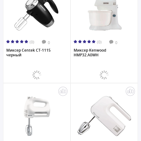
(0)
(0)
0
0
Миксер Centek CT-1115
Миксер Kenwood
черный
HMP32.A0WH