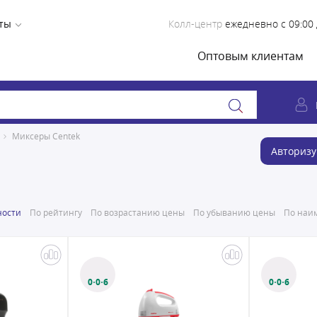
ты
Колл-центр
ежедневно с 09:00 
Оптовым клиентам
Миксеры Centek
Авторизу
ности
По рейтингу
По возрастанию цены
По убыванию цены
По наим
0·0·6
0·0·6