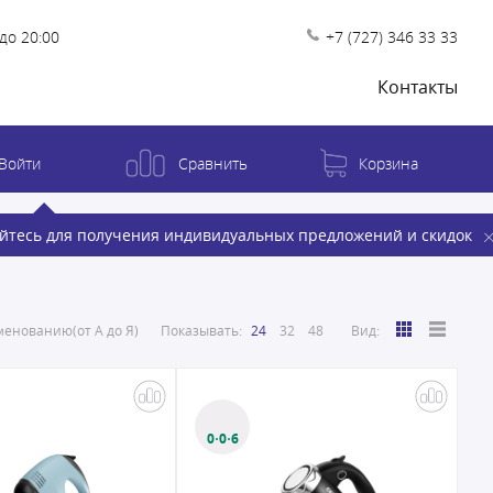
до 20:00
+7 (727) 346 33 33
Контакты
Войти
Сравнить
Корзина
йтесь для получения индивидуальных предложений и скидок
енованию(от А до Я)
Показывать:
24
32
48
Вид:
0·0·6