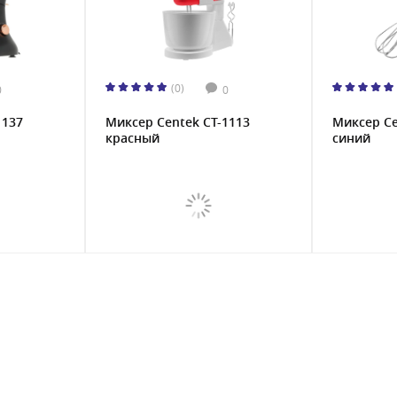
(0)
0
0
1137
Миксер Centek CT-1113
Миксер Ce
красный
синий