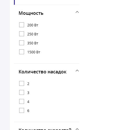
Kenwood
Мощность
Maxwell
200 Вт
Vitek
250 Вт
350 Вт
1500 Вт
Количество насадок
2
3
4
6