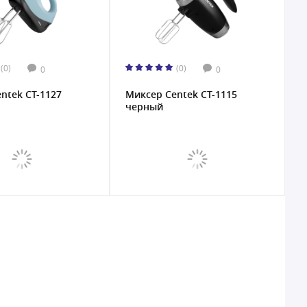
(0)
(0)
0
0
ntek CT-1127
Миксер Centek CT-1115
черный