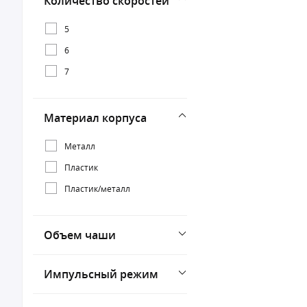
Количество скоростей
5
6
7
Материал корпуса
Металл
Пластик
Пластик/металл
Объем чаши
Импульсный режим