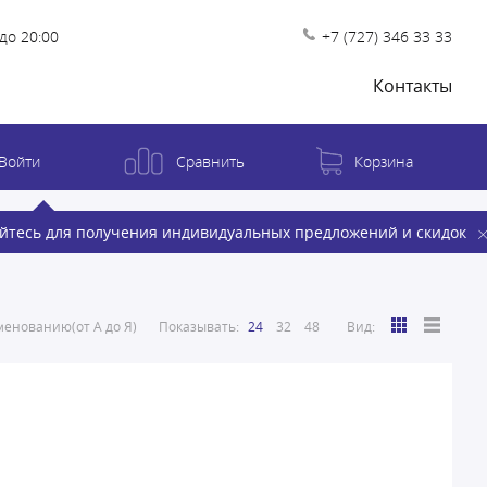
до 20:00
+7 (727) 346 33 33
Контакты
Войти
Сравнить
Корзина
йтесь для получения индивидуальных предложений и скидок
енованию(от А до Я)
Показывать:
24
32
48
Вид: