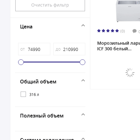
Очистить фильтр
Цена
(0)
Морозильный ларь 
ICF 300 белый...
от
до
Общий объем
316 л
Полезный объем