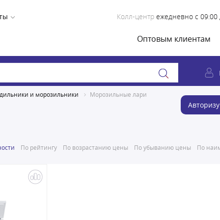
ты
Колл-центр
ежедневно с 09:00 
Оптовым клиентам
дильники и морозильники
Морозильные лари
Авторизу
ности
По рейтингу
По возрастанию цены
По убыванию цены
По наим