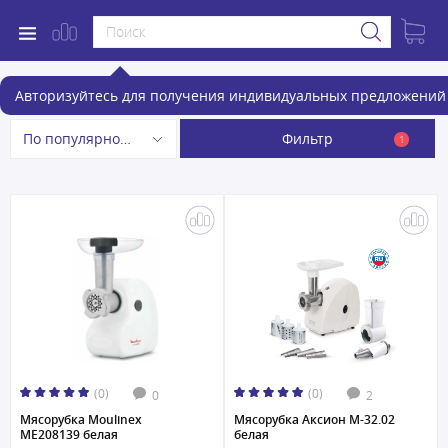
Мясорубки
Авторизуйтесь для получения индивидуальных предложений 
Фильтр
По популярности
1
(0)
(0)
0
2
Мясорубка Moulinex
Мясорубка Аксион M-32.02
ME208139 белая
белая