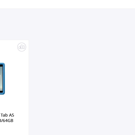
 Tab A5
3/64GB