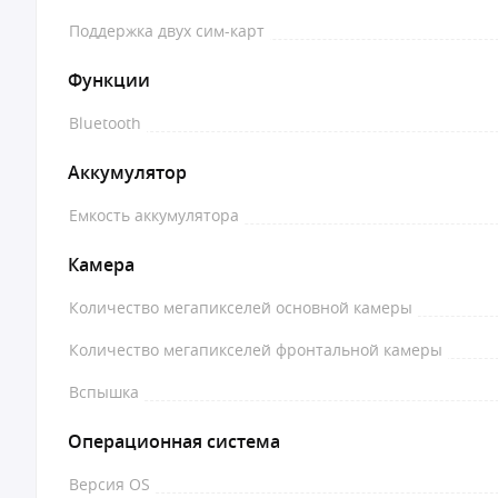
Поддержка двух сим-карт
Функции
Bluetooth
Аккумулятор
Емкость аккумулятора
Камера
Количество мегапикселей основной камеры
Количество мегапикселей фронтальной камеры
Вспышка
Операционная система
Версия OS