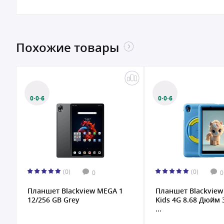
Похожие товары
0·0·6
0·0·6
(0)
(0)
0
0
Планшет Blackview MEGA 1
Планшет Blackview
12/256 GB Grey
Kids 4G 8.68 Дюйм 
...