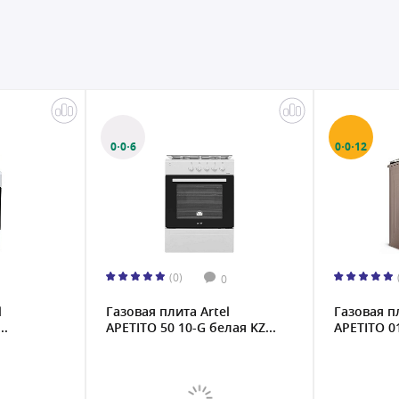
0·0·6
0·0·12
(0)
0
l
Газовая плита Artel
Газовая п
..
APETITO 50 10-G белая KZ...
APETITO 0