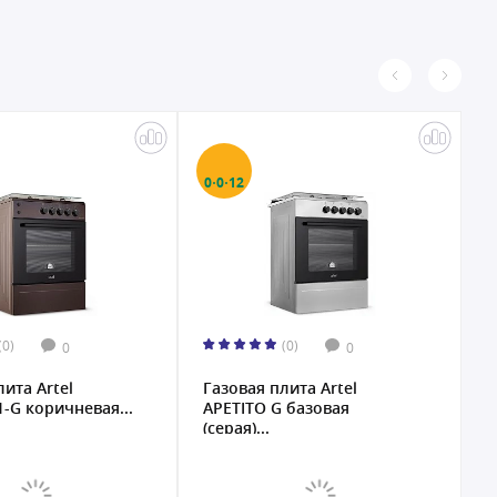
0·0·12
0
(0)
(0)
0
0
лита Artel
Газовая плита Artel
Г
1-G коричневая...
APETITO G базовая
A
(серая)...