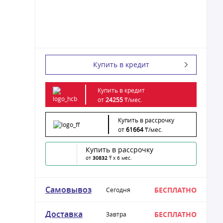
Купить в кредит
Купить в кредит
от
24255
₸/
мес.
Купить в рассрочку
от
61664
₸/
мес.
Купить в рассрочку
от
30832
₸ x 6 мес.
Самовывоз
БЕСПЛАТНО
Сегодня
Доставка
БЕСПЛАТНО
Завтра