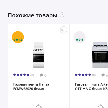
Похожие товары
0·0·12
0·0·6
(0)
(0)
0
0
Газовая плита Hansa
Газовая плита Arte
FCMW68020 белая
OTTIMA G белая KZ.