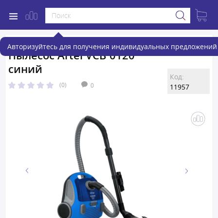
Авторизуйтесь для получения индивидуальных предложений 
Пылесос Artel VCB 0120
синий
Код:
(0)
0
11957