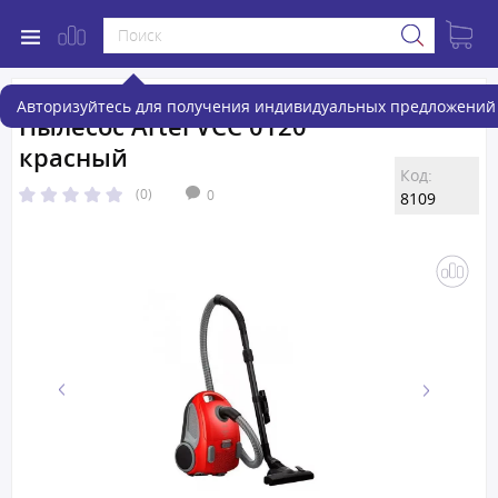
Авторизуйтесь для получения индивидуальных предложений 
Пылесос Artel VCC 0120
красный
Код:
(0)
0
8109