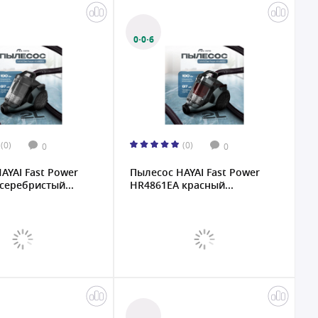
0·0·6
(0)
(0)
0
0
AYAI Fast Power
Пылесос HAYAI Fast Power
серебристый...
HR4861EA красный...