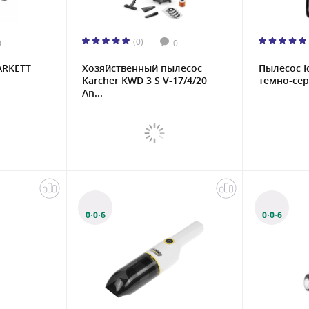
(0)
0
0
ARKETT
Хозяйственный пылесос
Пылесос I
Karcher KWD 3 S V-17/4/20
темно-се
An...
0·0·6
0·0·6