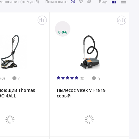
енованию(от А до Я)
Показывать:
24
32
48
Вид:
0·0·6
(0)
(0)
0
0
моющий Thomas
Пылесос Vitek VT-1819
RO 4ALL
серый