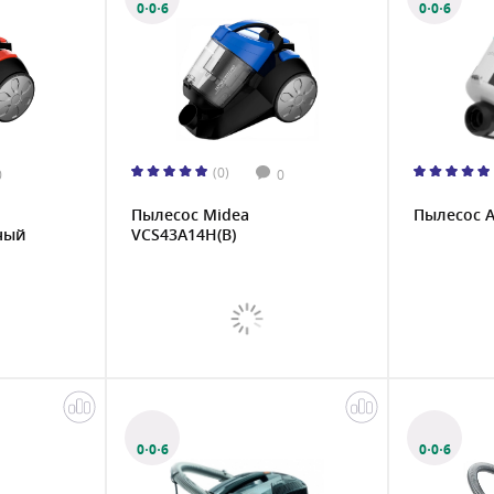
0·0·6
0·0·6
(0)
0
0
Пылесос Midea
Пылесос A
ный
VCS43A14H(B)
0·0·6
0·0·6