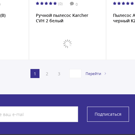
(0)
0
0
(B)
Ручной пылесос Karcher
Пылесос A
CVH 2 белый
черный K
1
2
3
Перейти
Подписаться