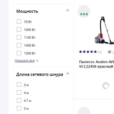
Ideal
Мощность
Midea
0·0·6
Polaris
70 Вт
Tefal
1000 Вт
Thomas
1100 Вт
Vitek
1400 Вт
(0)
1500 Вт
Показать все
1600 Вт
Пылесос Avalon AV
VCC2245R красный
1700 Вт
Длина сетевого шнура
1800 Вт
2000 Вт
3 м
2200 Вт
4 м
2400 Вт
4.7 м
2500 Вт
5 м