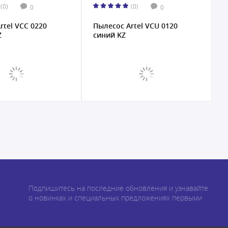
(0)
(0)
0
0
rtel VCC 0220
Пылесос Artel VCU 0120
Z
синий KZ
Подпишитесь на последние обновления и узнавайте
о новинках и специальных предложениях первыми