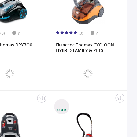
(0)
(0)
0
0
Thomas DRYBOX
Пылесос Thomas CYCLOON
HYBRID FAMILY & PETS
0·0·6