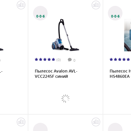
0·0·6
0·0·6
(0)
0
0
L-
Пылесос Avalon AVL-
Пылесос H
VCC2245F синий
HS4860EA 