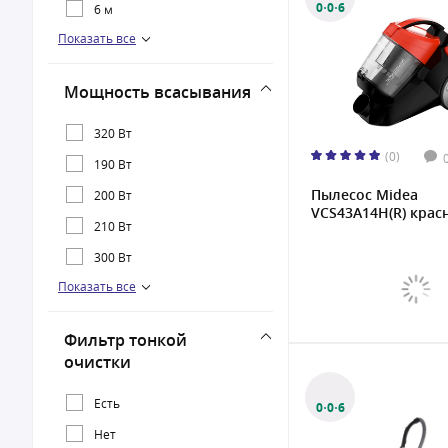
0·0·6
6 м
Показать все
7 м
8 м
Мощность всасывания
320 Вт
(0)
190 Вт
Пылесос Midea
200 Вт
VCS43A14H(R) крас
210 Вт
300 Вт
Показать все
350 Вт
360 Вт
Фильтр тонкой
380 Вт
очистки
400 Вт
Есть
0·0·6
420 Вт
Нет
430 Вт