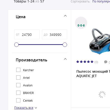
Товары
1-24
из
57
Сортировать:
По популяр
Цена
0·0·6
от
до
Производитель
(0)
Karcher
Пылесос моющий 
AQUATIC JET
Artel
Avalon
BRAYER
Centek
Показать все
HAYAI