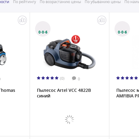
ности
По рейтингу
По возрастанию цены
По убыванию цены
По наим
0·0·6
0·0·6
(0)
0
0
Thomas
Пылесос Artel VCC 4822B
Пылесос 
синий
AMFIBIA P