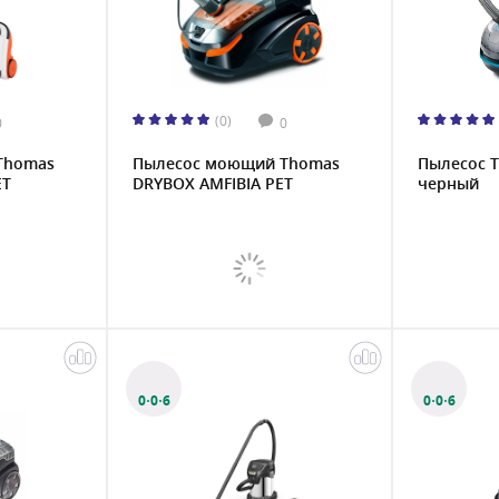
(0)
0
0
Thomas
Пылесос моющий Thomas
Пылесос 
ET
DRYBOX AMFIBIA PET
черный
0·0·6
0·0·6