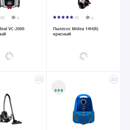
(0)
(0)
0
0
deal VC-2000
Пылесос Midea 14H(R)
рый
красный
0·0·6