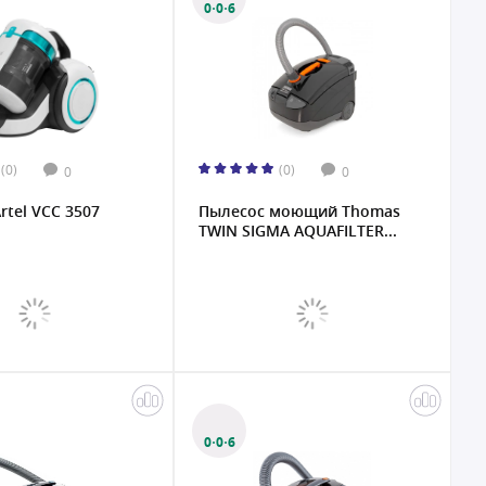
0·0·6
(0)
(0)
0
0
rtel VCC 3507
Пылесос моющий Thomas
TWIN SIGMA AQUAFILTER...
0·0·6