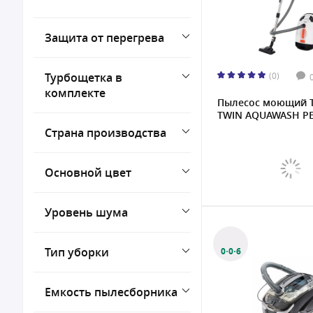
450 Вт
Защита от перегрева
500 Вт
850 Вт
Турбощетка в
(0)
комплекте
Пылесос моющий 
TWIN AQUAWASH P
Страна производства
Основной цвет
Уровень шума
Тип уборки
0·0·6
Емкость пылесборника