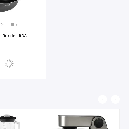
(0)
0
 Rondell RDA-
м