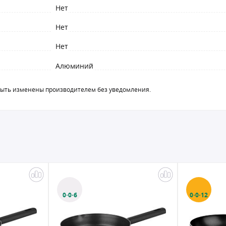
Нет
Нет
Нет
Алюминий
быть изменены производителем без уведомления.
0·0·6
0·0·12