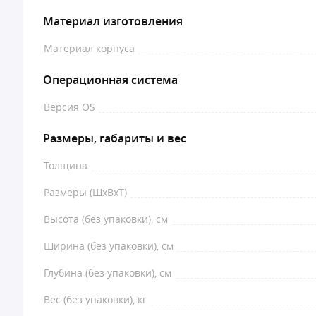
Материал изготовления
Материал корпуса
Операционная система
Версия OS
Размеры, габариты и вес
Толщина
Размеры (ШxВxТ)
Высота (без упаковки), см
Ширина (без упаковки), см
Глубина (без упаковки), см
Вес (без упаковки), кг