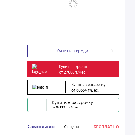
Купить в кредит
Купить в кредит
от
27008
₸/
мес.
Купить в рассрочку
от
68664
₸/
мес.
Купить в рассрочку
от
34332
₸ x 6 мес.
Самовывоз
БЕСПЛАТНО
Сегодня