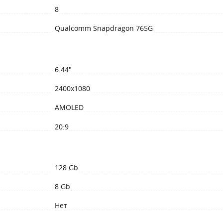
8
Qualсomm Snapdragon 765G
6.44"
2400x1080
AMOLED
20:9
128 Gb
8 Gb
Нет