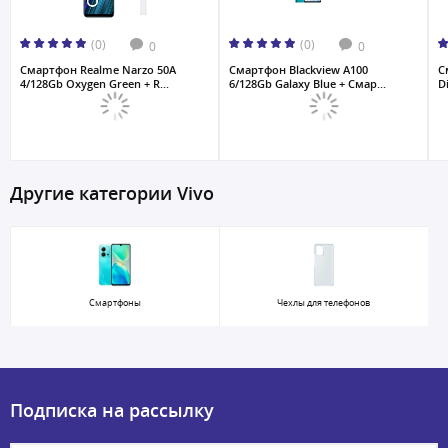
(0)
(0)
0
0
Смартфон Realme Narzo 50A
Смартфон Blackview A100
С
4/128Gb Oxygen Green + R...
6/128Gb Galaxy Blue + Смар...
D
Другие категории Vivo
Смартфоны
Чехлы для телефонов
Подписка на рассылку