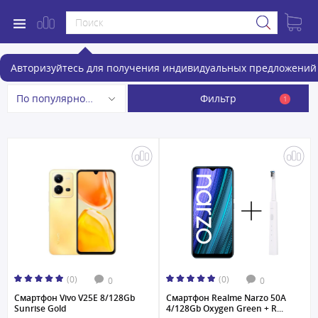
Смартфоны
Авторизуйтесь для получения индивидуальных предложений 
Фильтр
По популярности
1
(0)
(0)
0
0
Смартфон Vivo V25E 8/128Gb
Смартфон Realme Narzo 50A
Sunrise Gold
4/128Gb Oxygen Green + R...