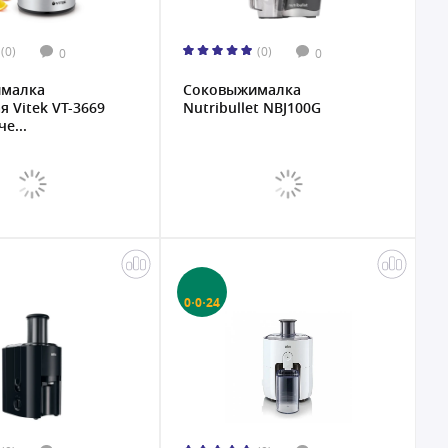
(0)
(0)
0
0
малка
Соковыжималка
я Vitek VT-3669
Nutribullet NBJ100G
е...
0·0·24