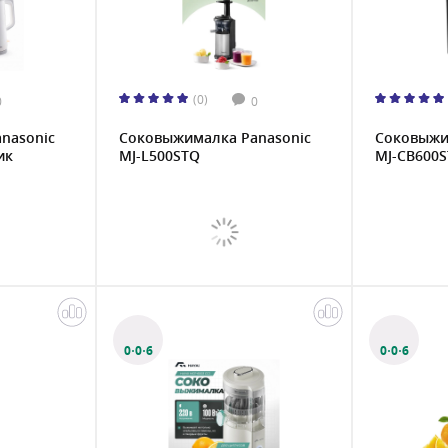
(0)
0
0
nasonic
Соковыжималка Panasonic
Соковыжи
ик
MJ-L500STQ
MJ-CB600
0·0·6
0·0·6