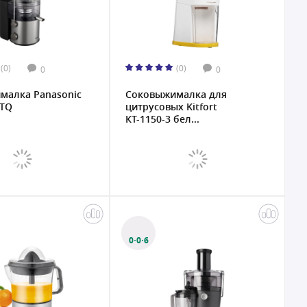
(0)
(0)
0
0
малка Panasonic
Соковыжималка для
STQ
цитрусовых Kitfort
КТ-1150-3 бел...
0·0·6