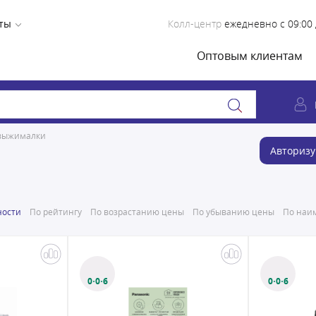
ты
Колл-центр
ежедневно с 09:00 
Оптовым клиентам
выжималки
Авторизу
ности
По рейтингу
По возрастанию цены
По убыванию цены
По наим
0·0·6
0·0·6