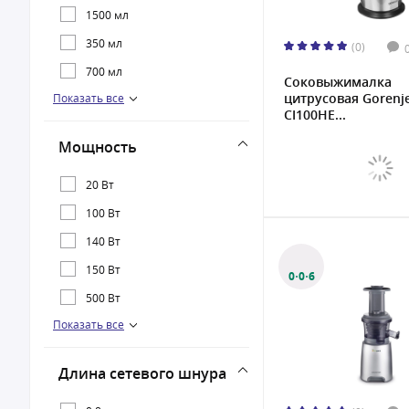
1500 мл
350 мл
(0)
700 мл
Соковыжималка
цитрусовая Gorenj
Показать все
750 мл
CJ100HE...
900 мл
Мощность
20 Вт
100 Вт
140 Вт
150 Вт
0·0·6
500 Вт
Показать все
800 Вт
1000 Вт
Длина сетевого шнура
2400 Вт