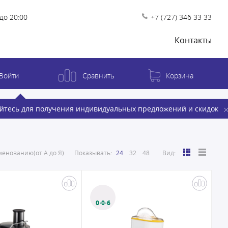
до 20:00
+7 (727) 346 33 33
Контакты
Войти
Сравнить
Корзина
йтесь для получения индивидуальных предложений и скидок
енованию(от А до Я)
Показывать:
24
32
48
Вид:
0·0·6