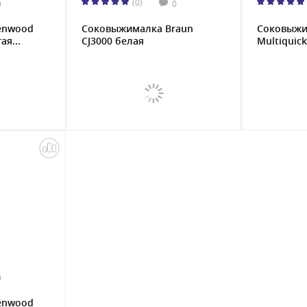
(0)
0
0
enwood
Соковыжималкa Braun
Соковыжи
ая...
CJ3000 белая
Multiquick
0
enwood