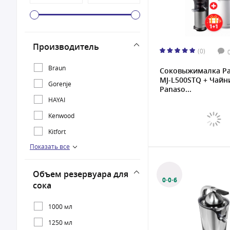
Производитель
(0)
Braun
Соковыжималка Pa
MJ-L500STQ + Чайн
Gorenje
Panaso...
HAYAI
Kenwood
Kitfort
Показать все
NUTRIBULLET
Panasonic
Объем резервуара для
Vitek
0·0·6
сока
1000 мл
1250 мл