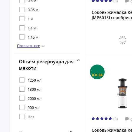
0.8 м
(0)
0.95 м
Соковыжималкa K
JMP601SI серебрист
1 м
1.1 м
1.15 м
Показать все
1.9 м
Объем резервуара для
мякоти
0·0·24
1250 мл
1300 мл
2000 мл
900 мл
Нет
(0)
Соковыжималкa K