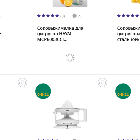
(0)
0
0
Соковыжималка для
Соковыжи
e
цитрусов HAYAI
цитрусова
MCP6003CCJ...
стальной/ч
0·0·24
0·0·24