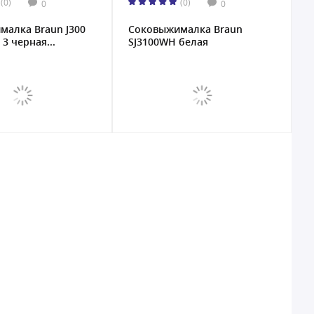
(0)
(0)
0
0
малкa Braun J300
Соковыжималкa Braun
 3 черная...
SJ3100WH белая