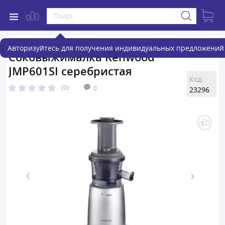
Авторизуйтесь для получения индивидуальных предложений 
Соковыжималкa Kenwood
JMP601SI серебристая
Код:
(0)
0
23296