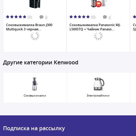
(0)
(0)
0
0
Соковыжималкa Braun J300
Соковыжималка Panasonic MJ-
С
Multiquick 3 черная...
L500STQ + Чайник Panaso...
S
Другие категории Kenwood
Соковыжималки
Электрочайники
Подписка на рассылку