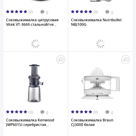
(0)
(0)
0
0
Соковыжималка цитрусовая
Соковыжималка Nutribullet
Vitek VT-3669 стальной/че...
NBJ100G
(0)
(0)
0
0
Соковыжималкa Kenwood
Соковыжималкa Braun
JMP601SI серебристая...
CJ3000 белая