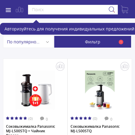
Соковыжималки
Авторизуйтесь для получения индивидуальных предложений 
Фильтр
По популярности
1
(0)
(0)
0
0
Соковыжималка Panasonic
Соковыжималка Panasonic
MJ-L500STQ + Чайник
MJ-L500STQ