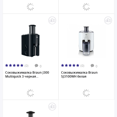
(0)
(0)
0
0
Соковыжималкa Braun J300
Соковыжималкa Braun
Multiquick 3 черная...
SJ3100WH белая