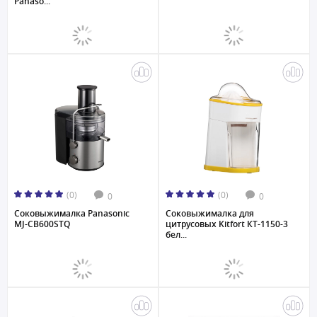
Panaso...
(0)
(0)
0
0
Соковыжималка Panasonic
Соковыжималка для
MJ-CB600STQ
цитрусовых Kitfort КТ-1150-3
бел...