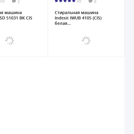
(0)
(0)
2
0
ая машина
Стиральная машина
SD 51031 BK CIS
Indesit IWUB 4105 (CIS)
белая...