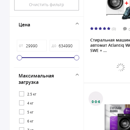
Очистить фильтр
Цена
(0)
Стиральная маши
автомат Atlantiq W
от
до
SWE + ...
Максимальная
загрузка
2.5 кг
0·0·6
4 кг
5 кг
6 кг
7 кг