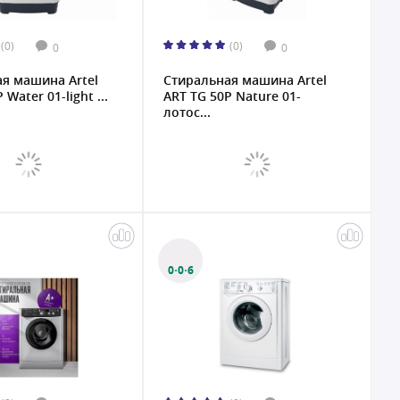
(0)
(0)
0
0
я машина Artel
Стиральная машина Artel
 Water 01-light ...
ART TG 50P Nature 01-
лотос...
0·0·6