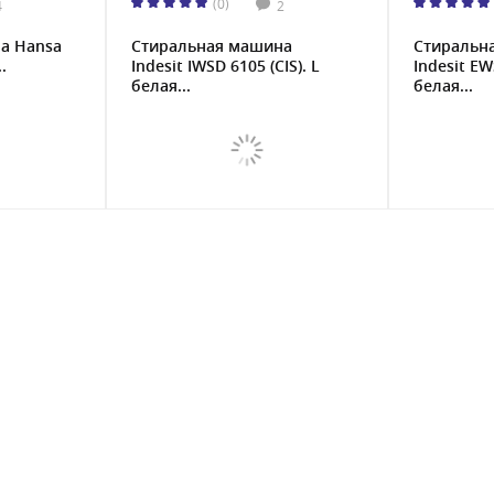
(0)
4
2
а Hansa
Стиральная машина
Стиральн
.
Indesit IWSD 6105 (CIS). L
Indesit EW
белая...
белая...