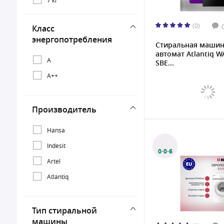
(0)
Класс
энергопотребления
Стиральная маши
автомат Atlantiq W
A
SBE...
A++
Производитель
Hansa
Indesit
0·0·6
Artel
Atlantiq
Тип стиральной
машины