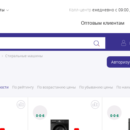
ты
Колл-центр
ежедневно с 09:00 
Оптовым клиентам
Стиральные машины
Авторизу
ности
По рейтингу
По возрастанию цены
По убыванию цены
По наим
0·0·6
0·0·6