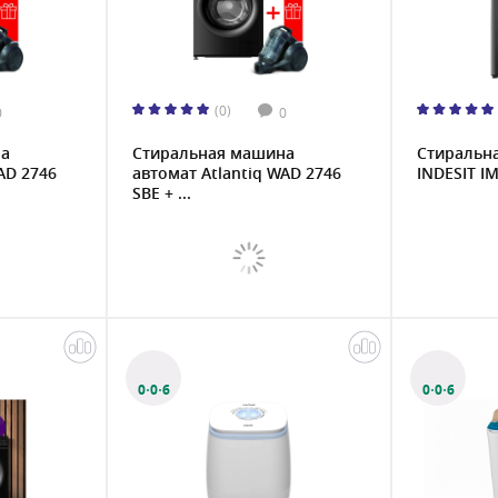
(0)
0
0
на
Стиральная машина
Стиральн
AD 2746
автомат Atlantiq WAD 2746
INDESIT IM
SBE + ...
0·0·6
0·0·6