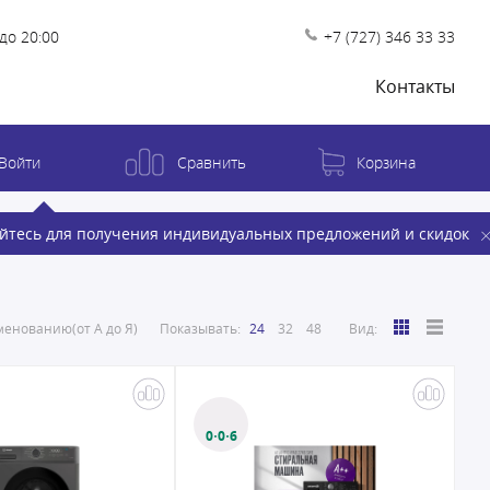
до 20:00
+7 (727) 346 33 33
Контакты
Войти
Сравнить
Корзина
йтесь для получения индивидуальных предложений и скидок
енованию(от А до Я)
Показывать:
24
32
48
Вид:
0·0·6