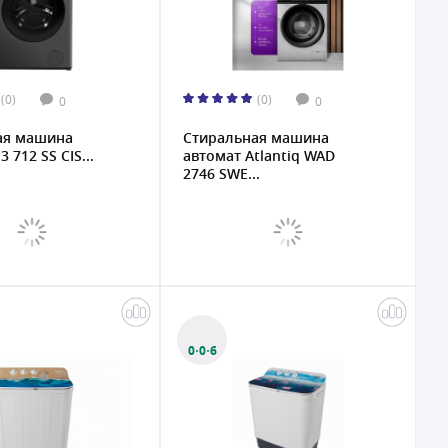
(0)
(0)
0
0
ая машина
Стиральная машина
3 712 SS CIS...
автомат Atlantiq WAD
2746 SWE...
0·0·6