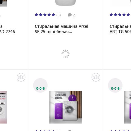
(0)
0
0
на
Стиральная машина Artel
Стиральна
AD 2746
SE 25 mini белая...
ART TG 50P
0·0·6
0·0·6