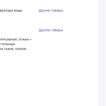
пература воды
Другие товары
Другие товары
нтенсивная, отжим +
остельные
е ткани, хлопок