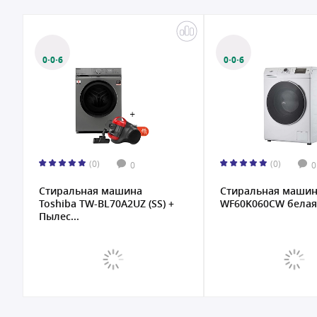
0·0·6
0·0·6
(0)
(0)
0
0
Стиральная машина
Стиральная машина
Toshiba TW-BL70A2UZ (SS) +
WF60K060CW белая.
Пылес...