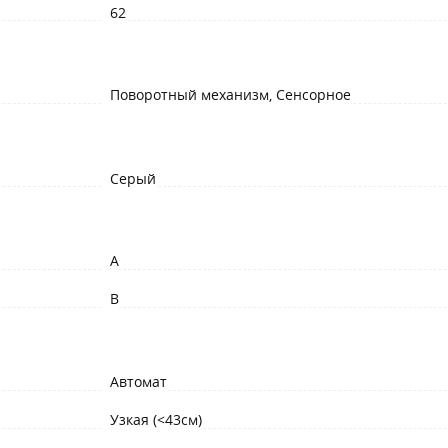
62
Поворотный механизм, Сенсорное
Серый
A
B
Автомат
Узкая (<43см)