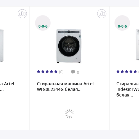
0·0·6
0·0·6
(0)
0
 Artel
Стиральная машина Artel
Стиральн
..
WF80L2344G белая...
Indesit IW
белая...