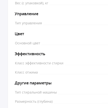
Вес (с упаковкой), кг
Управление
Тип управления
Цвет
Основной цвет
Эффективность
Класс эффективности стирки
Класс отжима
Другие параметры
Тип стиральной машины
Размерность (глубина)