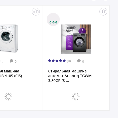
0·0·6
(0)
(0)
0
0
ая машина
Стиральная машина
С
UB 4105 (CIS)
автомат Atlantiq TGWM
а
3.80GR (8 ...
1