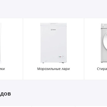
ики
Морозильные лари
Стир
ндов